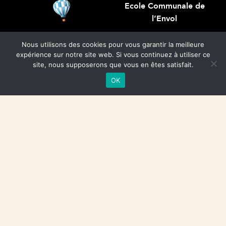
Ecole Communale de
l’Envol
Rue des Ecoles, 2
Nous utilisons des cookies pour vous garantir la meilleure
5340 Faulx-les Tombes
expérience sur notre site web. Si vous continuez à utiliser ce
site, nous supposerons que vous en êtes satisfait.
Directrice : Christine
OK
PITANCE
Direction:
ecolenvol@
gmail.com
Secrétariat:
secretariat
.envol@gmail.com
Tel: 081/57.06.22 –
0494/13.07.52
Données personnelles
Cookies
Traitement de vos données par Google